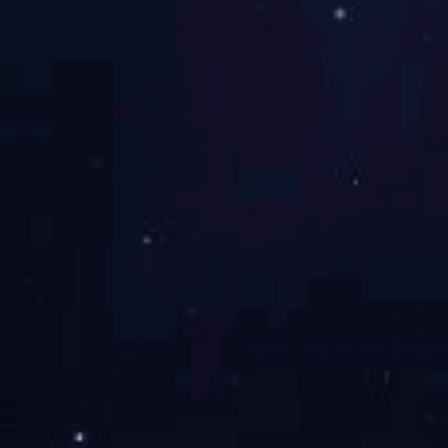
意大利Fossaluzza公司 全
环境服务平台
乐鱼平台
2800瓦楞纸板生产线干部设备
03
4.0工业美学设计，四驱碳纤维刀筒横
2025-07
青岛乐鱼平台-乐鱼（中国）一站式