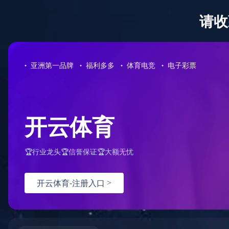
乐鱼平台
全球5000家用户