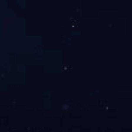
覆盖全环境领域的系统化
解决方案专业团队
查看更多
乐鱼平台-乐鱼（中国）一站式服务平台2800瓦楞纸板生产线干部设备在江苏晋恒包装试机成功
板生产线，1秒机，横切机，堆码机搭配fosber在江苏