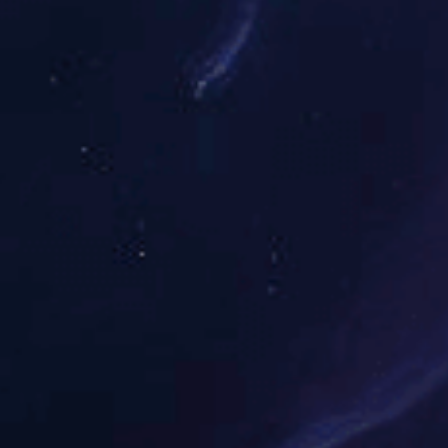
切断机
纵切机类