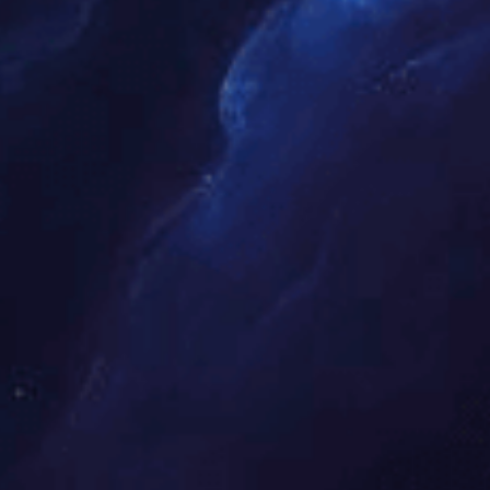
旋刀横切机、全自动错位堆码机，单面瓦楞纸板生产线干部设备-单瓦纵横
果鉴定，荣获中国包装技术联合会授予的科技创新奖和青岛市政府授予的