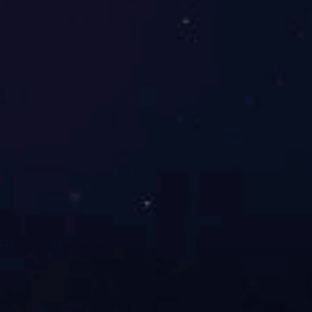
覆盖全国、通达地级市的
二十多年工程经验 技术沉
项目开发网络及运营
淀
查看更多
03
切机，全新配置
佳友，2800瓦楞纸
2025-07
晋恒试机成功
服务平台 企业宣传片
佳友2019开工宴